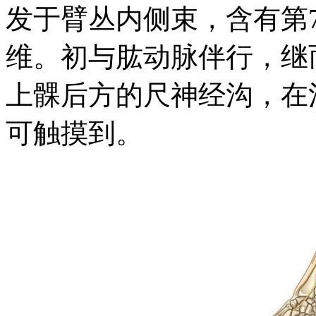
发于臂丛内侧束，含有第
维。初与肱动脉伴行，继
上髁后方的尺神经沟，在
可触摸到。