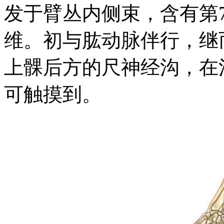
发于臂丛内侧束，含有第
维。初与肱动脉伴行，继
上髁后方的尺神经沟，在
可触摸到。