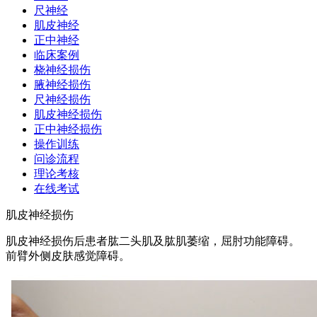
尺神经
肌皮神经
正中神经
临床案例
桡神经损伤
腋神经损伤
尺神经损伤
肌皮神经损伤
正中神经损伤
操作训练
问诊流程
理论考核
在线考试
肌皮神经损伤
肌皮神经损伤后患者肱二头肌及肱肌萎缩，屈肘功能障碍。
前臂外侧皮肤感觉障碍。