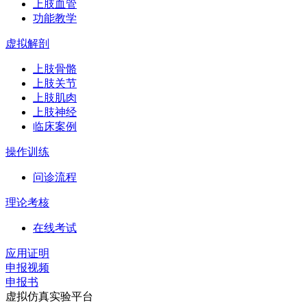
上肢血管
功能教学
虚拟解剖
上肢骨骼
上肢关节
上肢肌肉
上肢神经
临床案例
操作训练
问诊流程
理论考核
在线考试
应用证明
申报视频
申报书
虚拟仿真实验平台