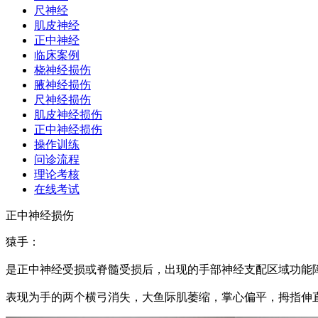
尺神经
肌皮神经
正中神经
临床案例
桡神经损伤
腋神经损伤
尺神经损伤
肌皮神经损伤
正中神经损伤
操作训练
问诊流程
理论考核
在线考试
正中神经损伤
猿手：
是正中神经受损或脊髓受损后，出现的手部神经支配区域功能
表现为手的两个横弓消失，大鱼际肌萎缩，掌心偏平，拇指伸