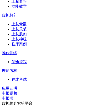
上肢血管
功能教学
虚拟解剖
上肢骨骼
上肢关节
上肢肌肉
上肢神经
临床案例
操作训练
问诊流程
理论考核
在线考试
应用证明
申报视频
申报书
虚拟仿真实验平台