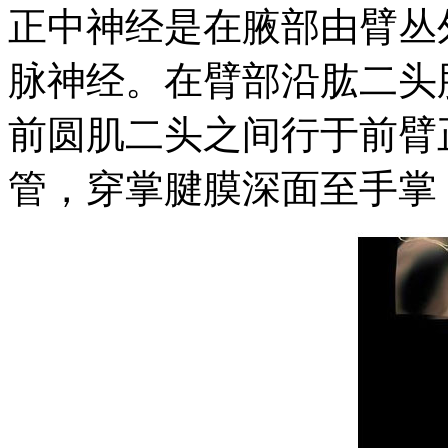
正中神经是在腋部由臂丛
脉神经。在臂部沿肱二头
前圆肌二头之间行于前臂
管，穿掌腱膜深面至手掌