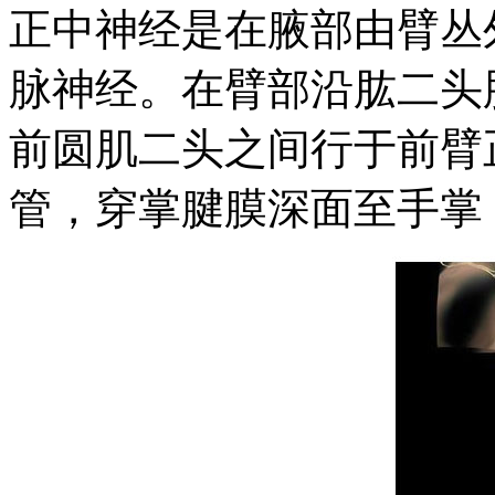
正中神经是在腋部由臂丛
脉神经。在臂部沿肱二头
前圆肌二头之间行于前臂
管，穿掌腱膜深面至手掌