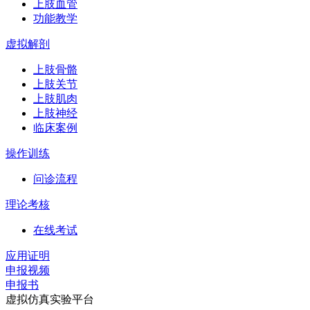
上肢血管
功能教学
虚拟解剖
上肢骨骼
上肢关节
上肢肌肉
上肢神经
临床案例
操作训练
问诊流程
理论考核
在线考试
应用证明
申报视频
申报书
虚拟仿真实验平台