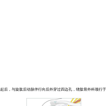
发起后，与旋肱后动脉伴行向后外穿过四边孔，绕肱骨外科颈行