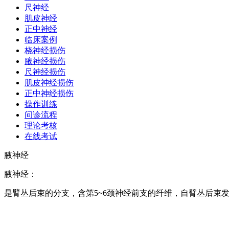
尺神经
肌皮神经
正中神经
临床案例
桡神经损伤
腋神经损伤
尺神经损伤
肌皮神经损伤
正中神经损伤
操作训练
问诊流程
理论考核
在线考试
腋神经
腋神经：
是臂丛后束的分支，含第5~6颈神经前支的纤维，自臂丛后束