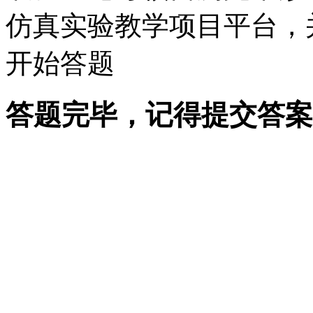
仿真实验教学项目平台，
开始答题
答题完毕，记得提交答案