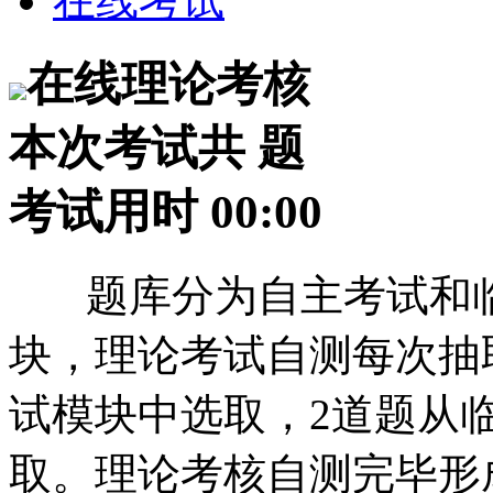
在线考试
在线理论考核
本次考试共
题
考试用时
00:00
题库分为自主考试和临
块，理论考试自测每次抽
试模块中选取，2道题从
取。理论考核自测完毕形