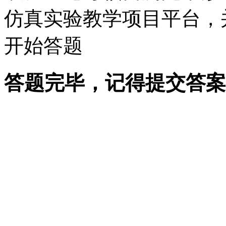
仿真实验教学项目平台，
开始答题
答题完毕，记得提交答案