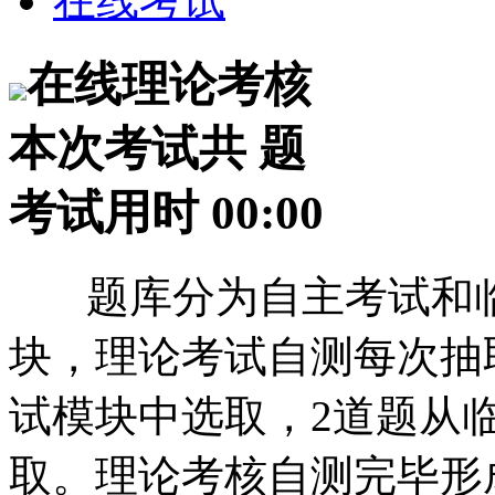
在线考试
在线理论考核
本次考试共
题
考试用时
00:00
题库分为自主考试和临
块，理论考试自测每次抽
试模块中选取，2道题从
取。理论考核自测完毕形