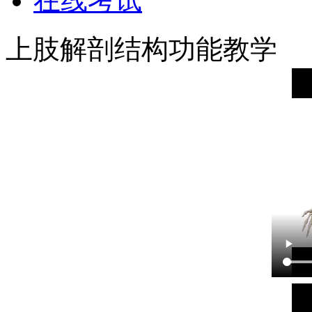
在线考试
上肢解剖结构功能教学