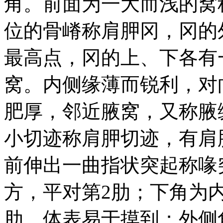
角。前面为一大而浅的窝
位的骨嵴称肩胛冈，冈的
最高点，冈的上、下各有
窝。内侧缘薄而锐利，对
肥厚，邻近腋窝，又称腋
小切迹称肩胛切迹，有肩
前伸出一曲指状突起称喙
方，平对第2肋；下角为
肋，体表易于摸到；外侧