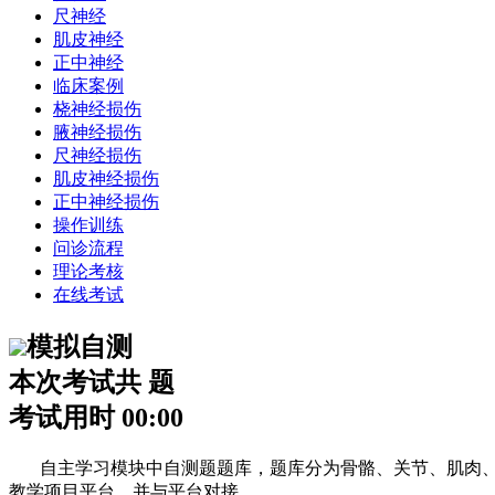
尺神经
肌皮神经
正中神经
临床案例
桡神经损伤
腋神经损伤
尺神经损伤
肌皮神经损伤
正中神经损伤
操作训练
问诊流程
理论考核
在线考试
模拟自测
本次考试共
题
考试用时
00:00
自主学习模块中自测题题库，题库分为骨骼、关节、肌肉、血
教学项目平台，并与平台对接。